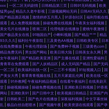
xxx
|
一区二区无码剧情
|
日韩精品第三页
|
日韩91无码视频
|
欧美
区 俺来也123 婷婷色成人资源 91综合视频在线观看 另类vv 91探花视频在线
猛男gay
|
精品久久老牛影视
|
三级视频网站无码
|
日韩AV无码久久
|
国产精品酒店视频
|
激情婷婷五月黑人
|
91原创社区
|
福利导航在线
更新 91豆花视频社区入口 老湿机导航 97人人干 无码永久免费 东京热福利导
观看
|
成人免费视频视频
|
操碰免费在线视频
|
午夜美女福利视频
|
美女毛片在线播放
|
喷潮二区
|
伦理电影在线播放
|
蜜桃午夜激情
|
航 一区一区一去二级 精品成人红杏 91免费在线视频 欧美瑟瑟 91视频9999
国产极品美女在线
|
91啪国自产
|
小蝌蚪视频
|
国产精品艹艹
|
精品
93久久久
|
福利社午夜影院
|
三及黄色AA视频
|
日韩欧美专区
|
日本
另类老女人 91次元黄色 欧美片1区 www46国产 日韩精品网站 97成人视频
在线免费播放
|
午夜伦理剧场
|
国产免费种子视频
|
三级黄色com
|
精品免费无码
|
男女国产网站
|
欧美日韩大陆
|
日韩美女永久网
|
男
在线 手机av福利 俺去射官网 亚洲热A朋友的妈妈 九九re视频在线观看 91剧
女午夜福利
|
国产精品欧美亚洲
|
国产主播在线观
|
亚洲性爱福利
|
青青草在免费观看
|
国产人妖精品区
|
成人无码国产精品
|
国产无码
场 色97干 国产后入av 91Nav中文字幕 国产另类人妖网址 91v91cn 久久一
一区二区
|
欧美福利在线一区
|
一二三不卡视频
|
91短视频入口
|
国
产美女大秀
|
青草青青视频在线
|
五月天家庭乱伦网
|
欧美在线一区
区丝袜制服 91情侣在线视频 欧美毛多水多bb 91亚州 色色的视频 九色反差
观看
|
91外教网
|
午夜福利精品视频
|
在线看午夜福利
|
在线美剧天
堂
|
操碰视频操碰
|
操碰免费视频在线
|
亚洲欧美日韩视频
|
91香蕉
91 91新人xh98hx新作 日韩天堂无码 成人秀场 91v国产精品酒视频 久草福利
网站
|
亚洲欧美91
|
国产日韩中文
|
欧美视频日韩精品
|
亚洲国产内
射
|
日韩欧美二
|
国产色片在线播放
|
深夜福利视频
|
中文字幕丝袜
网 91深夜福利在线导航 欧美性爱第四页 熟女视频一区二区三区 九九国产精
乱
|
极品白丝自慰喷水
|
国产视频午夜
|
欧美资源在线观看
|
国产孕