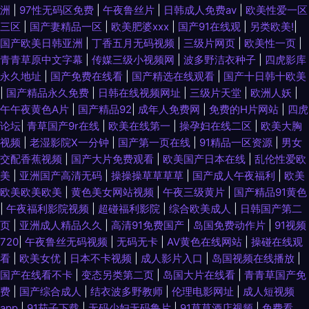
洲
|
97性无码区免费
|
午夜鲁丝片
|
日韩成人免费av
|
欧美性爱一区
产伊是大成人 国产福利合集99 91vv视频在线观看 超碰福利导航 成人涩在线
三区
|
国产妻精品一区
|
欧美肥婆xxx
|
国产91在线观
|
另类欧美!
|
国产欧美日韩亚洲
|
丁香五月无码视频
|
三级片网页
|
欧美性一页
|
国产91传媒在线观看 婷婷五月天色婷 欧美亚色色片 日本老湿机啪啪视频 欧
青青草原中文字幕
|
传媒三级小视频网
|
波多野洁衣种子
|
四虎影库
永久地址
|
国产免费在线看
|
国产精选在线观看
|
国产十日韩十欧美
美少女性交 国产传媒在线91 91麻豆久久 男人天堂网手机版 欧美性处女精品
|
国产精品永久免费
|
日韩在线视频网址
|
三级片天堂
|
欧洲人妖
|
午午夜黄色A片
|
国产精品92
|
成年人免费网
|
免费的H片网站
|
四虎
欧州专区 人妻丝袜色图 五月美眉被操 一级片欧美 影音先锋av无码 91白丝秘
论坛
|
青草国产9r在线
|
欧美在线第一
|
操孕妇在线二区
|
欧美大胸
视频
|
老湿影院X一分钟
|
国产第一页在线
|
91精品一区资源
|
男女
日韩一二三AV 一本久久高清 影音先锋色情av 亚洲欧洲综合日韩精品
交配香蕉视频
|
国产大片免费观看
|
欧美国产日本在线
|
乱伦性爱欧
美
|
亚洲国产高清无码
|
操操操草草草草
|
国产成人午夜福利
|
欧美
91Ncom在线 91色鸡免费游戏入口 91视频首页入口在线观看 91猫先生在线
欧美欧美欧美
|
黄色美女网站视频
|
午夜三级黄片
|
国产精品91黄色
|
午夜福利影院视频
|
超碰福利影院
|
综合欧美成人
|
日韩国产第二
页
|
亚洲成人精品久久
|
高清91免费国产
|
岛国免费动作片
|
91视频
91精品伊人超碰 91破解官网免费 91国产人妖 91插视频 91在线精品视频观看
720
|
午夜鲁丝无码视频
|
无码无卡
|
AV黄色在线网站
|
操碰在线观
看
|
欧美女优
|
日本不卡视频
|
成人影片入口
|
岛国视频在线播放
|
91黄色入口 精品国产二区三区三州 91看片婬黄大片网址 女优大全91n a片网
国产在线看不卡
|
变态另类第二页
|
岛国大片在线看
|
青青草国产免
费
|
国产综合成人
|
结衣波多野教师
|
伦理电影网址
|
成人短视频
站ww 丝瓜视频草莓视频污 抖阴在线免费看 伊人开心网221 欧美丝袜熟女一
app
|
91茄子下载
|
无码少妇无码鲁片
|
91草草酒店视频
|
免费看