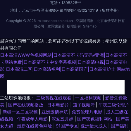
電話：1398328**
地址：北京市平谷區南獨樂河鎮同樂路145號240119（集群注冊）
Copyright © 2026
m.topschoolcn.net.cn
空調濾清器
北京承優諾科技有
限公司
空調濾清器
版權所有
Sitemap
感谢您访问我们的网站，您可能还对以下资源感兴趣：衢州氏爻建
材有限公司
日本高清WWW色视频网站|日本高清不卡码无码v亚洲|日本高清不
卡网站免费|日本高清不卡中文字幕视频|日本高清电视|日本高清电
影|日本高清二区|日本高清福利|日本高清国产|日本高清护士
网站地
图
91色伦理 国产欧美一区视频 人妖自慰伪娘视频 91中文国产精品 久re九九 欧
主站蜘蛛池模板：
三级黄视在线观看
|
一区福利视频
|
影音先锋欧
美
|
国产在线视频播放
|
日本电影片
|
茄子视频污
|
午夜三级伦理片
美影院婷婷视频 欧美人妖人兽 欧美另类bdsm 免费看片91 久久精品视频网站
|
新疆一区二区视频
|
亚洲激情导航
|
免费伦理片电影
|
成人三级在
线视频
|
午夜成年人电影
|
深爱五月婷
|
国产夜色福利网站
|
国产美
肏屄网站 91传媒国产吴梦梦 91工厂熟女露脸 大香蕉福利导航 91免费小视频
女大超
|
最新在线黄色网址
|
91国产专区
|
亚洲最大成人
|
国产福利