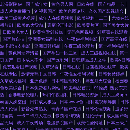
老湿影院av
|
国产成年女
|
黄色男人网
|
日欧在线
|
国产精品一卡
|
成人片免费播放
|
91视频国产
|
欧美色图论坛
|
久久国产影视综合
|
欧美三级黄片视频
|
成年人在线看视频
|
欧美福利一二三
|
尤物在线
播放91
|
欧美aⅴ大导航
|
家庭伦理电影
|
欧美黄片区
|
国产美女大片
|
日欧美老女人
|
欧美性爱91传媒
|
无码色网视频
|
91草莓在线观看
|
国产片自拍
|
亚洲美女福利在线
|
午夜av福利电影
|
国产高清在线
|
波多野洁衣电影
|
亚洲日韩精品
|
午夜三级伦理片
|
第一福利精品导
航
|
黄色网址污污暴
|
国产孕妇一区二区
|
成人三级视频在线
|
第一
页国产
|
日本成人不卡
|
国产ts系列
|
日韩精品成人文学
|
欧美v日韩
|
免费观看国产视频
|
久草观看
|
日韩在线1
|
香蕉视频在线草
|
欧美
在线专区
|
激情无码中文日韩
|
午夜性爱福利视频
|
日韩瑟瑟婷婷
|
久草成人福利
|
亚洲色婷
|
日本韩国理论片
|
婷五月天综合
|
校园春
色欧美综合
|
日本免费看片网站
|
欧美精品首页
|
91操奶
|
熟女东京
热
|
香港电影伦理片
|
热门午夜福利
|
日韩精品资源
|
成人豆奶app
|
泰国人妖空姐
|
日韩成人极品
|
日本www色
|
福利姬视频导航
|
日韩
成人伦理
|
影音先锋熟女
|
青青草国产在线
|
日韩伦理视频
|
波多野
结全集
|
一卡二卡成人在线
|
偷窥福利视频
|
乱伦母子
|
成人国产精
品无码
|
成人午夜秀场
|
老湿影院国产
|
欧美性爱网址
|
日本三级片
强奸
|
日本成人a
|
综合激情婷婷
|
午夜理论福利片
|
高清乱码0
|
激