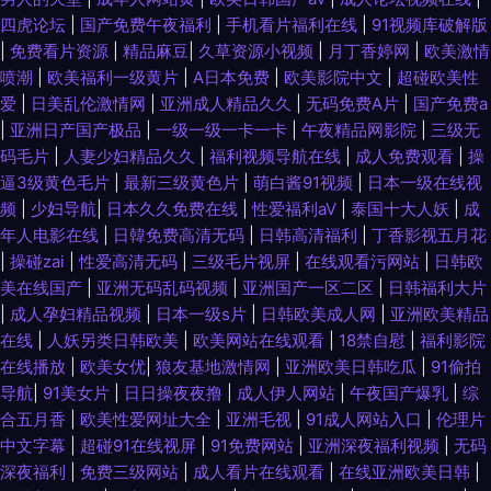
四虎论坛
|
国产免费午夜福利
|
手机看片福利在线
|
91视频库破解版
区二区 久久精品中文字幕麻豆 91国产 91国产精品乱码久久 91Pron在线观
|
免费看片资源
|
精品麻豆
|
久草资源小视频
|
月丁香婷网
|
欧美激情
喷潮
|
欧美福利一级黄片
|
A日本免费
|
欧美影院中文
|
超碰欧美性
91无探 91在线观看免费 91影音资源 91熟女露脸视频 91女生裸视频在线看
爱
|
日美乱伦激情网
|
亚洲成人精品久久
|
无码免费A片
|
国产免费a
|
亚洲日产国产极品
|
一级一级一卡一卡
|
午夜精品网影院
|
三级无
99国产er热视频 91在线视频网站总站 A片无码一区日韩 超碰在线进入91 国
码毛片
|
人妻少妇精品久久
|
福利视频导航在线
|
成人免费观看
|
操
逼3级黄色毛片
|
最新三级黄色片
|
萌白酱91视频
|
日本一级在线视
产自产精品 国产一级无毛不卡 国产精品九九热久久 九一草草 后入白丝 亚洲
频
|
少妇导航
|
日本久久免费在线
|
性爱福利aV
|
泰国十大人妖
|
成
年人电影在线
|
日韓免费高清无码
|
日韩高清福利
|
丁香影视五月花
日韩天美 91国视频 91大神在线视频看看 91露胸 91麻豆传媒国产大片 91豆
|
操碰zai
|
性爱高清无码
|
三级毛片视屏
|
在线观看污网站
|
日韩欧
美在线国产
|
亚洲无码乱码视频
|
亚洲国产一区二区
|
日韩福利大片
花官网 1024视频国产 91次元免费视频 91黄色变态视频 91福利视频广场 91
|
成人孕妇精品视频
|
日本一级s片
|
日韩欧美成人网
|
亚洲欧美精品
在线
|
人妖另类日韩欧美
|
欧美网站在线观看
|
18禁自慰
|
福利影院
超碰资源站 91爱爱在线影院 91老司机福利 91拍拍视频 91蜜桃在线观看 91
在线播放
|
欧美女优
|
狼友基地激情网
|
亚洲欧美日韩吃瓜
|
91偷拍
导航
|
91美女片
|
日日操夜夜撸
|
成人伊人网站
|
午夜国产爆乳
|
综
国产精品操笔 91社区男人的天堂 91伪娘在线播放 91淫片电影安装 91视频观
合五月香
|
欧美性爱网址大全
|
亚洲毛视
|
91成人网站入口
|
伦理片
中文字幕
|
超碰91在线视屏
|
91免费网站
|
亚洲深夜福利视频
|
无码
看吴梦梦 91蜜桃传媒一区 91国产丝袜老师 91大片免费看 9178看片视频 福
深夜福利
|
免费三级网站
|
成人看片在线观看
|
在线亚洲欧美日韩
|