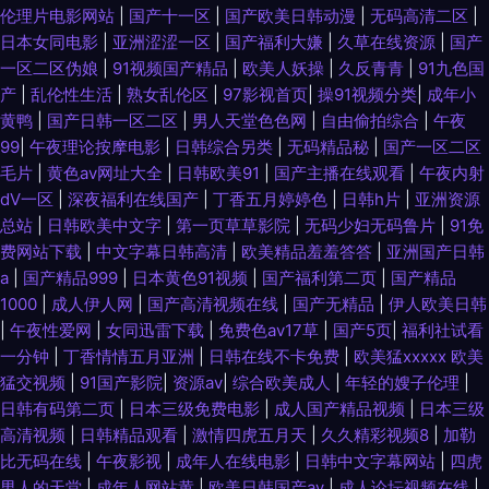
伦理片电影网站
|
国产十一区
|
国产欧美日韩动漫
|
无码高清二区
|
频网址在线 www2AV色图 www探花91 91在线看看 91在线观看视频 91在线
日本女同电影
|
亚洲涩涩一区
|
国产福利大嫌
|
久草在线资源
|
国产
一区二区伪娘
|
91视频国产精品
|
欧美人妖操
|
久反青青
|
91九色国
小视频 91视频导航在线观看 97视频欧美 91娱乐综合网 大香蕉综合色网 国产
产
|
乱伦性生活
|
熟女乱伦区
|
97影视首页
|
操91视频分类
|
成年小
黄鸭
|
国产日韩一区二区
|
男人天堂色色网
|
自由偷拍综合
|
午夜
精品超碰在线 乱子伦国产精品www 91福利网址 抖阴在线免费看 五月丁香福
99
|
午夜理论按摩电影
|
日韩综合另类
|
无码精品秘
|
国产一区二区
毛片
|
黄色av网址大全
|
日韩欧美91
|
国产主播在线观看
|
午夜内射
利视频导航 欧美a在线 91白虎 91传媒入口 中日韩综合色图区 亚洲超碰自拍
dV一区
|
深夜福利在线国产
|
丁香五月婷婷色
|
日韩h片
|
亚洲资源
总站
|
日韩欧美中文字
|
第一页草草影院
|
无码少妇无码鲁片
|
91免
91c网站 91豆花永久网站在线观看 91操碰免费视频t 影音先锋秋霞电影 中日
费网站下载
|
中文字幕日韩高清
|
欧美精品羞羞答答
|
亚洲国产日韩
a
|
国产精品999
|
日本黄色91视频
|
国产福利第二页
|
国产精品
韩无码不卡 五月天福利网 91av免费视频 伊人9草在线 91福利视频网 91国产
1000
|
成人伊人网
|
国产高清视频在线
|
国产无精品
|
伊人欧美日韩
|
午夜性爱网
|
女同迅雷下载
|
免费色av17草
|
国产5页
|
福利社试看
资源 91副利社 91传禖 中文字幕91 中韩毛片精品基地 亚州欧美日韩综合在线
一分钟
|
丁香情情五月亚洲
|
日韩在线不卡免费
|
欧美猛xxxxx 欧美
猛交视频
|
91国产影院
|
资源av
|
综合欧美成人
|
年轻的嫂子伦理
|
超碰91人人人人人乐 深夜成人三级免费网站 在线成人影音先锋av 在线国产
日韩有码第二页
|
日本三级免费电影
|
成人国产精品视频
|
日本三级
高清视频
|
日韩精品观看
|
激情四虎五月天
|
久久精彩视频8
|
加勒
在线国产 91视在线视频 91豆花精品 青青草一起艹 91情爱网 午夜国产福利一
比无码在线
|
午夜影视
|
成年人在线电影
|
日韩中文字幕网站
|
四虎
男人的天堂
|
成年人网站黄
|
欧美日韩国产aⅴ
|
成人论坛视频在线
|