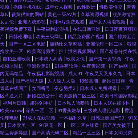
视频
|
操碰手机在线
|
成年女人视频
|
av性欧洲
|
性欧美性交
|
青青
草tv
|
很黄很黄的网站
|
黄色一级AV片
|
久草资源视频
|
欧美激情熟
女乱伦
|
亚洲人成影视
|
日本x片免费观看
|
国产女人喷潮视频
|
香
蕉视频免费下载
|
午夜福利老湿机
|
在线日韩亚洲
|
日日夜夜爽爽国
产
|
日韩伦理电
|
欧美三级网址
|
精品免费国产视频
|
国产婷婷五月
天
|
国产一区二区电影
|
加勒比久草蜜桃
|
亚洲伦理一区二区
|
狠狠
撸欧美一区
|
欧美高清另类
|
护士泄密视频网站
|
国产精品分类在线
|
自拍亚洲欧美
|
日本成人高清
|
欧美女优
|
国产第一页视频
|
午夜
视频老湿机
|
亚洲欧美91
|
91香蕉软件
|
午夜黄影院
|
国产av网
|
国
内无码精品
|
午夜福利影院视频
|
成人91
|
午夜叉叉叉永久九
|
日本
成人a
|
国产福利大嫌
|
人人澡人人澡
|
18禁高潮
|
超碰日日爽
|
青
青草在线国产
|
女同番号
|
变态另类3
|
日本成人免费观看
|
一区二
区草逼大片
|
超碰在线公开
|
欧美激情二区三区
|
欧美日韩国家影院
|
福利片日韩
|
超碰91手机
|
日本私人噜噜噜
|
日本人妖在线专区
|
欧美xxxxw
|
深夜一区二区
|
91香蕉嫩草
|
三级成人理伦电影
|
香港
伦理电影
|
91成人在线视频
|
一本福利久草
|
日韩亚洲国产99
|
91叉
叉
|
日本欧美一区
|
91豆花一区
|
一区二区在线看
|
国产美女被干
|
精品资源导航
|
国产高清无码二区
|
精品一区三区
|
日本女同另类
|