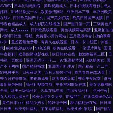
AV99V
|
日本伦理电影院
|
黄瓜视频成人
|
日本在线观看电影
|
成人
婷婷
|
91精品拳交一区
|
欧美激情网站
|
亚洲日本三级
|
年亚洲欧美
在线v
|
日韩欧美国产中文
|
国产美女狂喷
|
欧美日韩国产视频
|
日
韩春色精品成人
|
成人影院在线播放
|
国产重口第一页
|
三级黄色片
网此
|
成人xxxxx
|
日韩欧美线观看
|
黄色视频网站高清
|
亚洲拍拍拍
|
福利日韩第一导航
|
免费看小黄片网站
|
五月激激综合
|
操的啊啊
叫91
|
羞羞视频免费看
|
青青久在线视频
|
日本一卡二新区
|
91富二
代
|
欧美性疯狂669
|
91色首页
|
欧美在线观看一
|
伦理片网址
|
国语
午夜福利
|
欧美四级电影在线
|
欧日韩ab在线
|
敕激撸福利二区
|
日
韩第一页欧美
|
亚洲无码卡一卡二
|
97亚洲精华液
|
人妖操美女
|
国
产不卡网站
|
国产精品播放
|
亚洲国产乱理片
|
国产精品一产二产
|
91视频手机
|
日夜夜欧美
|
五月天婷婷亚洲
|
青草青青在线观看
|
丁
香五月婷婷影院
|
啪视频免费
|
欧美成欧美成
|
香蕉午夜寂寞
|
谁有
最新黄色网址
|
福利社视频导航
|
午夜福利影院在线
|
美女免费网站
全黄
|
欧美三级福利片
|
久草在线在线
|
性深夜福利社
|
亚洲午夜
|
女人和男人黄A片
|
欧美女同久久另类
|
91极品艹
|
在线免费黄色A片
|
黄色日本xxx
|
精品少妇大
|
轮奸综合网
|
极品福利姬在线
|
日日操
日日爽
|
欧美专区福利
|
午夜导航福利
|
欧美性爱-第1页
|
国产精品