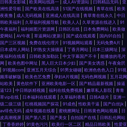
日韩美女影城
|
欧美网站线路一
|
成人AV资源站
|
曰韩精品无码
|
亚
利网址导航亚洲AV 国产精品四五六七区 海角社区大香蕉 黄尤物视频网 国产
洲性爱导航
|
国产欧美在线高清
|
51国产在线视频
|
青草在线
|
欧美
夜夜撸
|
成人无码视频
|
亚洲成人在线高清
|
青草青在线永久
|
中日
综合在线99 国产真实乱伦 密臀中文字幕 91超碰导航中字 精品久久AV大香蕉
韩欧美福利
|
久草福利视频导航
|
欧美人人
|
久草资源在线进入
|
91
午夜福利
|
福利姬图片资源网
|
日韩区在线
|
日本免费网站
|
欧美做
91成人入口 91亚洲精品青草依 www天天撸com 99在线视频精品 www成人
爱网站
|
AV午夜
|
草逼网站(更新)
|
国产成在线观看
|
国内91自拍
|
国产三区视频
|
免费在线伦理片
|
91视频网站观看
|
无码免费A片
|
日本成年人网站
|
91熟女大操骚逼
|
丁香月网站
|
日本三级网址
|
深
网站豆花 97午夜影院 97资源国产共享 99超碰在线天堂 极品黑丝av 肏屄视
夜福利在线看
|
日韩欧美加勒比
|
中文字幕国产不卡
|
能播放的毛片
网
|
欧美色图中网址
|
黑人巨大日本少妇
|
国产美女诱惑
|
午夜肏屄
频在线高清播放 中文网91 日本韩国在线不卡视频 91在线呦 91九色TS丰满人
|
91视频com
|
亚洲五月天综合
|
91男女碰碰
|
欧洲色色色入口
|
91视
频库破解版
|
欧美色艺免费
|
孕妇A片视频
|
无码色网视频
|
五月花网
妖 日韩高清丁香 日日日草草操 91c鈥唍 91国产香蕉电影 91猫先生在线播放
站欧美
|
黄色软件下
|
亚洲欧美电影一区
|
国产精品最新视频
|
操逼
逼123
|
中日韩妖精视频
|
福利在线免费视频
|
嫩草私人影院
|
青青
91蜜桃视频网站 91熟妇视频 91香蕉在线 91桃色入口 91熊猫tv 伊人网97 后
草vip在线
|
日本福利在线观看
|
久草福利香蕉
|
日韩A级片
|
亚洲一
级二级三级
|
红桃视频国产探花
|
91成色
|
性欧美干逼
|
国产白丝jk
|
入在线 欧洲精品 精品色在线观看 91黄瓜视频在线观看 先锋资源影音AV网站
av绯色无码
|
成年视频在线看
|
蜜桃擦网址
|
日韩黄色网站视频
|
日
皮高潮视屏
|
国产第八页
|
国产美女
|
自拍国产在线
|
日韩乱伦网站
福利天堂天美福利视频 www久久香蕉 亚洲一二区 欧美日韩精品内射经典 国
|
丁香香婷婷
|
91黄色污污
|
欧美行一区二区
|
精品日韩欧美
|
性爱亚