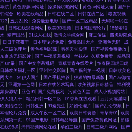
导航
|
黄色资源av网址
|
操操操啪啪网站
|
黄色av网址大全
|
国产日
韩综合
|
欧美在线精品
|
日韩在线二区
|
日韩在线二区
|
狼友视频
123
|
五月乱伦
|
免费最新电影
|
国产一区二区精品
|
无码啪一啪在
线
|
日韩在线观看网站
|
欧美BB视频
|
日本韩国理论片
|
18禁看喷
水
|
精产国品
|
91成人在线
|
激情文学综合网
|
麻豆传媒
|
四虎影院色
|
日日干夜夜干
|
日本理论片免费
|
免费岛国大片
|
亚洲色无码
|
成
人三级伦理片
|
黄色福利影院
|
另类天堂影院
|
国产视频免费播放
|
东京热无码影片
|
国产午夜羞羞视频
|
丝袜AV
|
久草免费看
|
精品国
产sm最
|
国产中文字幕乱码
|
青草青青在线看片
|
怡春院四虎四虎
|
日韩欧美福利一区
|
亚州性交影院
|
国产福利第一视频
|
日韩欧美色
网大全
|
91伊人国产
|
国产手机推荐
|
狠狠的撸最新版
|
国产aⅴ激情
无
|
亚洲第一色网
|
日本在线艺术写真
|
欧美视频日韩精品
|
福利视
频资源站
|
亚色91
|
国产免费福利
|
污黄色天堂
|
成人小视频网站
|
伊人狼人干
|
精品日韩一区二区
|
91香蕉在线观看
|
五月天淫淫网
|
欧美怡红院
|
日韩亚洲
|
91秦先生
|
如如伦理片
|
国产乱仑视频
|
日
本理论片免费
|
成人午夜一区二区
|
欧美日韩资源
|
青草青91
|
欧美
系列第一页
|
91国产电影
|
日韩精品导航
|
国产免费黄色网址
|
超碰
在线98操
|
污污视频网站在线
|
孕妇三级片
|
日韩三级片网站
|
国产