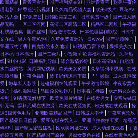
欧洲精品
|
青青草看片
|
国产福利精品91
|
亚洲青青草
|
欧美午夜伦
理电影
|
91香蕉污污视频
|
久久精品视频人妻
|
欧美a级片
|
豆花AV
网站大全
|
97免费公
|
日韩欧美第二页
|
日韩免费一级
|
国产成人精
品无吗
|
一区二区淫网
|
高清二区高清二区
|
精品区二网址
|
午夜福
利视频合集
|
国产丝袜
|
综合激情在线
|
曰本伦理福利影院
|
日韩中
文在线
|
男人午夜AV网
|
久草免费资源站
|
日www
|
国产视频种子
|
亚洲五约丁香
|
四虎影院永久地址
|
91视频迅雷下载
|
爆操美少女
|
日本a∨日本高清
|
国产二级片
|
小视频h
|
欧美福利资源站
|
久草热
线
|
91小电影
|
日韩福利导航
|
综合激情婷婷
|
日本高清aa
|
自慰流
水白丝网站
|
黄页网站视频
|
欧美美女肏屄
|
久草福利小视频
|
在线
视频导航
|
午夜色福利
|
波多野结迅雷下载
|
艹艹操操
|
成人激情深
爱
|
嫩草私人影院
|
超碰福利在线观看
|
午夜激情影院
|
牛夜寂寞A
级片
|
福利姬网址
|
岛国免费动作片
|
日本看片神器
|
欧洲男女深夜
福利
|
91香蕉破解版下
|
欧美色图片嘟嘟
|
在线看男女
|
影音先锋日
韩无码
|
黑料无码在线资源
|
欧美在线区第页
|
欧美成在线观看
|
操
逼3级黄色毛片
|
亚洲欧美精品国产
|
日韩成人不卡
|
午夜宅男玖玖
|
国产精品日日蜜臀
|
爱豆传媒在线入口
|
亚洲自拍偷拍五页
|
精品无
码AB
|
国产精品密蕾丝视
|
性欧美网址在线
|
成人动漫在线看
|
丁香
婷婷五月底
|
国产精品国产原神
|
男操女黄色在线
|
在线看黄色A片
|