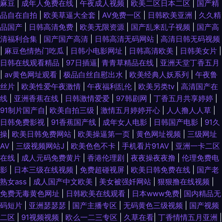
麻豆
|
成年人免费在线
|
午夜成人视频
|
欧美二区日本二区
|
国产精
品自在自拍
|
欧美草逼大全套
|
AV免费一区
|
日韩欧美亚洲
|
久久精
品国产
|
日韩高清免费
|
欧美无限资源
|
国产乱来乱子视频
|
国产高
清福利合集
|
国产国产高清
|
日韩高清无码网站
|
高清日韩无码视频
|
麻豆色情热门吃瓜
|
日韩小电影网址
|
日韩高清欧美
|
日韩美女片
|
日韩在线观看精品
|
97日插逼
|
青青草精品在线
|
亚洲天堂丁香五月
|
av黄色网址观看
|
极品白丝自慰出水
|
欧美经典人妖系列
|
午夜鲁
丝片
|
欧美性爱午夜激情
|
午夜福利乱伦
|
欧美另类tv
|
高清国产在
线
|
亚洲香蕉在线
|
日韩激情爱爱
|
97韩剧网
|
丁香五月共享婷婷
|
91制片国产自
|
欧美自拍三级
|
激情五月婷婷开心
|
人人撸人人草
|
日韩免费影视
|
91香蕉国产线
|
成年女人电影
|
日韩国产电影
|
91久
操
|
欧美日韩免费网站
|
欧美操逼第一页
|
黄色网址视频
|
三级网址
AV
|
三级视频网站J
|
欧美色色不卡
|
手机看片91AV
|
亚洲一卡二区
在线
|
成人元码免费黄片
|
香港伦理剧
|
夜夜操夜夜撸
|
伦理免费电
影
|
日本三级在线视频
|
免费超碰视屏
|
欧美日韩免费在线
|
国产老
熟女ass
|
成人国产中文欧美
|
美女被强奷网站
|
狠狠撸在线视频
|
免费无毒黄色网址
|
日韩欧美在线观看
|
日本www免费
|
国内精品无
码短片
|
亚洲瑟瑟瑟
|
国产主播专区
|
无码黄色三级视频
|
国产视频
二区
|
91视频视频
|
欧么一二三专区
|
久草在看
|
丁香情情五月亚洲
|