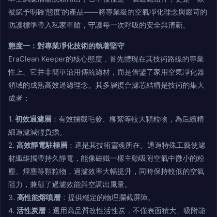
被賦予明確‘態度’的產品——將專業級的空氣凈化理念與嚴苛的
防護標準帶入私家車艙，守護每一次呼吸的安全與清新。
態度一：對專業凈化技術的執著堅守
EraClean Keeper的核心態度，首先體現在其技術路線的專業
性上。它并非簡單沿用傳統濾材，而是借鑒了家用空氣凈化器
領域的成熟高效過濾理念。其多層復合濾芯結構是技術的集大
成者：
1.
初效過濾層
：有效攔截毛發、柳絮等較大顆粒物，為后續精
細過濾減輕負擔。
2.
高效靜電駐極層
：這是其技術靈魂所在。通過特殊工藝使濾
材纖維攜帶持久靜電，能像磁鐵一樣主動吸附空氣中微小的粉
塵、煙塵等顆粒物，過濾效率大幅提升，同時保持較低的空氣
阻力，兼顧了過濾效能與空調出風量。
3.
高性能熔噴層
：提供穩定的物理攔截屏障。
4.
活性炭層
：選用高品質改性活性炭，不僅表面積大、吸附能