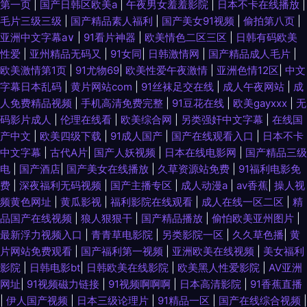
第一页
|
国产日韩区欧美a
|
午夜男女羞羞影院
|
日本不卡在线播放
|
在线观看 国产成人精品一二三区 五月天综合色图 午夜福利院281 1024老司
毛片三级三级
|
国产精品素人福利
|
国产美女91视频
|
偷拍第八页
|
亚洲中文字幕a∨
|
91看片神器
|
欧美情色二区三区
|
日韩有码欧美
机看片 91操美女 91av视频在线导航 中文字幕十六区 亚洲色图男人天堂Av
性爱
|
亚州精品无码又
|
91女同
|
日韩激情网
|
国产精品成人毛片
|
欧美激情第1页
|
91尤物69
|
欧美性爱午夜激情
|
亚洲色情12区
|
中文
香蕉视频av麻烦 五月天成人导航 色交亚韩 日韩欧美爱爱 青草社区久久 97资
字幕日本乱码
|
黄片网站com
|
91丝袜足交在线
|
成人午夜网站
|
成
人免费精品视频
|
手机高清免费完整
|
91豆花在线
|
欧美gayxxx
|
无
源共享 国产精品色 黑人无码一区 人妻福利95 日韩成人在线入口 日韩免费成
码影片成人
|
伦理在线看
|
欧美综合网
|
另类强奸中文字幕
|
在线国
产中文
|
欧美四级下载
|
91成人国产
|
国产在线观看入口
|
日本不卡
人黄色网址 欧美日在线 久久人妻视频 九一超碰网 精东91涩天堂 国产91在线
中文字幕
|
古代A片
|
国产人妖视频
|
日本在线电影网
|
国产精品三级
电
|
国产酒店
|
国产美女在线播放
|
久草资源站免费
|
91福利电影免
视频看看 国内黄色片 成人综合网站在线观看 豆花观频在线观看 91肏碰 大香
费
|
深夜福利无码视频
|
国产主播专区
|
成人动漫a
|
av香蕉
|
操人视
频黄色网址
|
黄瓜影视
|
福利影院在线观看
|
成人在线一区二区
|
精
品国产在线视频
|
狼人狠狠干
|
国产精品播放
|
偷怕欧美亚州图片
|
蕉92 wwwprontv6 97色色电影 91探花视频 91久色蝌蚪视频 91青草草 91精
最新浮力视频入口
|
青青草电影院
|
另类影院一区
|
久久草色播
|
黄
片网站免费观看
|
国产福利第一视频
|
亚洲欧美在线视频
|
美女福利
东福利片 91秦先生在线 91官方视频在线看网页 91超碰久草牛牛 影音先锋每
影院
|
日韩电影bt
|
日韩欧美在线影院
|
欧美黑人性爱影院
|
AV亚洲
网址
|
91视频磁力链接
|
91视频啊啊啊
|
日本高清影院
|
91香蕉直播
日AV 一区二区成人 51黑料福利社在线 超碰色91 91官方视频网站 91尤物视
|
伊人国产视频
|
日本三级论理片
|
91精品一区
|
国产在线综合视频
|