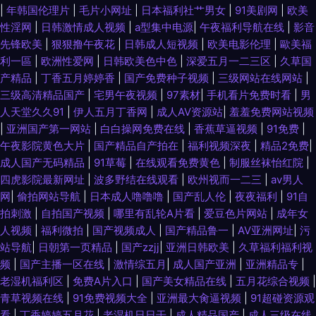
|
年韩国伦理片
|
毛片小网址
|
日本福利社艹男女
|
91美剧网
|
欧美
性淫网
|
日韩激情成人视频
|
a型集中电源
|
午夜福利导航在线
|
影音
先锋欧美
|
狠狠撸午夜花
|
日韩成人短视频
|
欧美电影伦理
|
歐美福
利一區
|
欧洲性爱网
|
日韩欧美色中色
|
深爱五月一二三区
|
久草国
产精品
|
丁香五月婷婷香
|
国产免费种子视频
|
三级网站在线网站
|
三级高清精品国产
|
宅男午夜视频
|
97素材
|
手机看片免费时看
|
男
人天堂久久91
|
伊人五月丁香网
|
成人AV资源站
|
羞羞免费网站视频
|
亚洲国产第一网站
|
白白操网免费在线
|
香蕉草逼视频
|
91免费
|
午夜影院黄色大片
|
国产精品自产拍在
|
福利视频深夜
|
精品2免费
|
成人国产无码精品
|
91草莓
|
在线观看免费黄色
|
制服丝袜怡红院
|
四虎影院最新网址
|
波多野结在线观看
|
欧州视而一二三
|
av男人
网
|
偷拍网站导航
|
日本成人噜噜噜
|
国产乱人伦
|
夜夜福利
|
91自
拍刺激
|
自拍国产视频
|
哪里有乱轮A片看
|
爱豆色片网站
|
成年女
人视频
|
福利微拍
|
国产视频成人
|
国产精品鲁一
|
AV亚洲网址
|
污
站导航
|
日朝第一页精品
|
国产zzjj
|
亚洲日韩欧美
|
久草福利福利视
频
|
国产主播一区在线
|
激情综五月
|
成人国产亚洲
|
亚洲精品专
|
老湿机福利区
|
免费A片入口
|
国产美女精品在线
|
五月花综合视频
|
青草视频在线
|
91免费视频大全
|
亚洲最大肏逼视频
|
91超碰资源观
看
|
丁香婷婷五月花
|
老湿机日日干
|
成人精品国产
|
成人三级在线