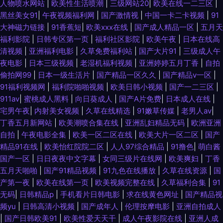
人物喷水网站
|
欧美性生活喷潮
|
三级网站20
|
欧美在线一二三区
|
黑丝美女91
|
午夜视频福利网
|
国产激情视
|
中国一卡二卡视频
|
91
大神磁力链接
|
91香蕉短
|
欧美xxx在线
|
国产成人精品一区
|
五月天
福利影院
|
日韩专区第一页
|
福利社区影院
|
欧美午夜
|
日本在线高
清视频
|
亚洲福利电影
|
久草免费福利站
|
国产大片91
|
三级成人午
夜电影
|
日本三级视频
|
老湿机福利视频
|
亚洲婷婷五月丁香
|
自拍
偷拍网99
|
日本一级生活片
|
国产精品一区久久
|
国产精品v一区
|
91福利视频网
|
福利院啪啪视频
|
欧美日韩小视频
|
国产一二三区
|
911av
|
蜜桃成人黑料
|
向日葵成人
|
国产A片免费
|
日本成人在线
|
宅男午夜
|
内射美女视频
|
久草在线精选
|
91嫩草传媒
|
老男人av
|
丁香五月新网站
|
欧美潮喷合集在线
|
亚洲乱妇精品无码
|
欧洲亚洲
自拍
|
午夜电影全集
|
欧美一区二区在线
|
欧美大片一区二区
|
国产
精品91在线
|
欧美怡红院院二区
|
人人97综合精品
|
91撸色
|
萌白酱
国产一区
|
日日夜夜中文字幕
|
女同三级片在线网
|
欧美爽妇
|
丁香
五月天啪啪
|
国产91精品视频
|
91九色在线播放
|
久草在线资源
|
国
产第一夜
|
欧美在线第一页
|
欧美视频完整在线
|
久草福利合集
|
91
无码
|
日韩精品p
|
手机看片日韩电影
|
求在线黄色网址
|
国产精品视
频yu
|
日韩高清小视频
|
国产成年人
|
伦理按摩电影
|
亚洲自拍成人
|
国产日韩欧美91
|
欧美性爱天天干
|
成人午夜影院在线
|
亚洲人成