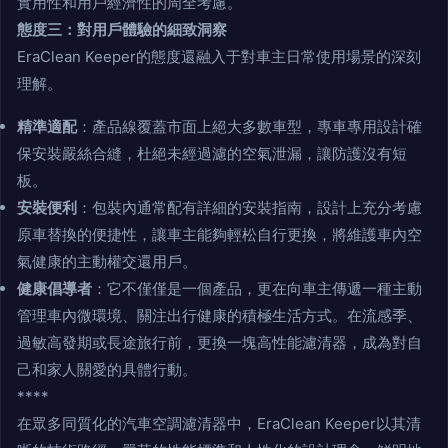
實用性和用戶經濟性的周全考慮。
態度三：對用戶體驗的細致洞察
EraClean Keeper的態度還融入于對車主日常使用場景的深刻
理解。
精準適配
：產品線覆蓋市面上絕大多數車型，專車專用設計確
保安裝嚴絲合縫，杜絕未經過濾的空氣泄漏，讓防護沒有短
板。
安裝便利
：包裝內通常配有詳細的安裝指南，設計上充分考慮
原車替換的便捷性，讓車主能夠輕松自行更換，將維護車內空
氣健康的主動權交還用戶。
健康倡導者
：它不僅僅是一個產品，更在向車主傳遞一種主動
管理車內微環境、關注出行健康的積極生活方式。在流感季、
過敏高發期或長途旅行前，更換一塊高性能濾清器，成為對自
己和家人關愛的具體行動。
****
在眾多同質化的汽車空調濾清器中，EraClean Keeper以其清