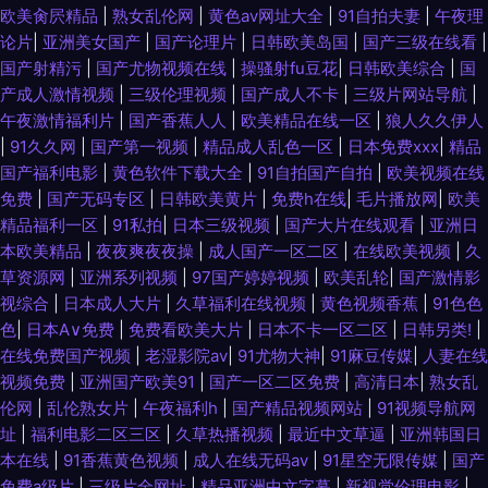
欧美肏屄精品
|
熟女乱伦网
|
黄色av网址大全
|
91自拍夫妻
|
午夜理
论片
|
亚洲美女国产
|
国产论理片
|
日韩欧美岛国
|
国产三级在线看
|
国产射精污
|
国产尤物视频在线
|
操骚射fu豆花
|
日韩欧美综合
|
国
产成人激情视频
|
三级伦理视频
|
国产成人不卡
|
三级片网站导航
|
午夜激情福利片
|
国产香蕉人人
|
欧美精品在线一区
|
狼人久久伊人
|
91久久网
|
国产第一视频
|
精品成人乱色一区
|
日本免费xxx
|
精品
国产福利电影
|
黄色软件下载大全
|
91自拍国产自拍
|
欧美视频在线
免费
|
国产无码专区
|
日韩欧美黄片
|
免费h在线
|
毛片播放网
|
欧美
精品福利一区
|
91私拍
|
日本三级视频
|
国产大片在线观看
|
亚洲日
本欧美精品
|
夜夜爽夜夜操
|
成人国产一区二区
|
在线欧美视频
|
久
草资源网
|
亚洲系列视频
|
97国产婷婷视频
|
欧美乱轮
|
国产激情影
视综合
|
日本成人大片
|
久草福利在线视频
|
黄色视频香蕉
|
91色色
色
|
日本A∨免费
|
免费看欧美大片
|
日本不卡一区二区
|
日韩另类!
|
在线免费国产视频
|
老湿影院av
|
91尤物大神
|
91麻豆传媒
|
人妻在线
视频免费
|
亚洲国产欧美91
|
国产一区二区免费
|
高清日本
|
熟女乱
伦网
|
乱伦熟女片
|
午夜福利h
|
国产精品视频网站
|
91视频导航网
址
|
福利电影二区三区
|
久草热播视频
|
最近中文草逼
|
亚洲韩国日
本在线
|
91香蕉黄色视频
|
成人在线无码av
|
91星空无限传媒
|
国产
免费a级片
|
三级片全网址
|
精品亚洲中文字幕
|
新视觉伦理电影
|