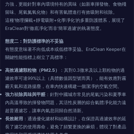
力強，更能針對車內環境特有的異味（如新車揮發物、食物殘
留味、尾氣氮氧化物）和有害氣體進行有效吸附和祛除。
這種‘物理攔截+靜電吸附+化學凈化’的多重防護體系，展現了
EraClean對‘徹底凈化’而非‘簡單過濾’的執著態度。
態度二：對防護標準的不妥協
有態度意味著不向低成本或低標準妥協。EraClean Keeper在
關鍵性能指標上樹立了高標準：
高效過濾顆粒物（PM2.5）
：其對0.3微米及以上顆粒物的過
濾效率可達99%以上（具體數值因型號而異），能有效應對霧
霾天氣和道路揚塵，在車內快速構建一個潔凈的空氣空間。
強力祛除異味與甲醛
：針對中國城市常見的尾氣污染和夏季車
內高溫導致的揮發物問題，其活性炭層的綜合氣體凈化能力遠
超普通濾芯，讓車內氣息回歸自然清新。
長效耐用
：通過優化濾材和結構設計，在保證高過濾效率的延
長了濾芯的使用壽命，避免了頻繁更換的麻煩，體現了對產品