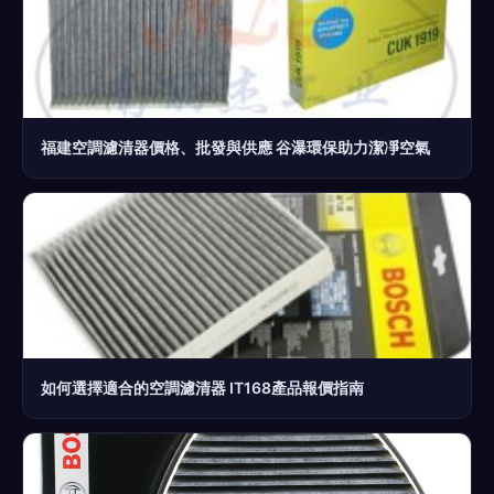
福建空調濾清器價格、批發與供應 谷瀑環保助力潔凈空氣
如何選擇適合的空調濾清器 IT168產品報價指南