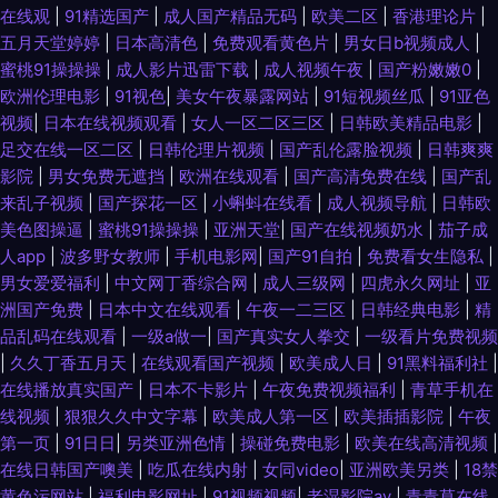
在线观
|
91精选国产
|
成人国产精品无码
|
欧美二区
|
香港理论片
|
五月天堂婷婷
|
日本高清色
|
免费观看黄色片
|
男女日b视频成人
|
蜜桃91操操操
|
成人影片迅雷下载
|
成人视频午夜
|
国产粉嫩嫩0
|
欧洲伦理电影
|
91视色
|
美女午夜暴露网站
|
91短视频丝瓜
|
91亚色
视频
|
日本在线视频观看
|
女人一区二区三区
|
日韩欧美精品电影
|
足交在线一区二区
|
日韩伦理片视频
|
国产乱伦露脸视频
|
日韩爽爽
影院
|
男女免费无遮挡
|
欧洲在线观看
|
国产高清免费在线
|
国产乱
来乱子视频
|
国产探花一区
|
小蝌蚪在线看
|
成人视频导航
|
日韩欧
美色图操逼
|
蜜桃91操操操
|
亚洲天堂
|
国产在线视频奶水
|
茄子成
人app
|
波多野女教师
|
手机电影网
|
国产91自拍
|
免费看女生隐私
|
男女爱爱福利
|
中文网丁香综合网
|
成人三级网
|
四虎永久网址
|
亚
洲国产免费
|
日本中文在线观看
|
午夜一二三区
|
日韩经典电影
|
精
品乱码在线观看
|
一级a做一
|
国产真实女人拳交
|
一级看片免费视频
|
久久丁香五月天
|
在线观看国产视频
|
欧美成人日
|
91黑料福利社
|
在线播放真实国产
|
日本不卡影片
|
午夜免费视频福利
|
青草手机在
线视频
|
狠狠久久中文字幕
|
欧美成人第一区
|
欧美插插影院
|
午夜
第一页
|
91日日
|
另类亚洲色情
|
操碰免费电影
|
欧美在线高清视频
|
在线日韩国产噢美
|
吃瓜在线内射
|
女同video
|
亚洲欧美另类
|
18禁
黄色污网站
|
福利电影网址
|
91视频视频
|
老湿影院av
|
青青草在线