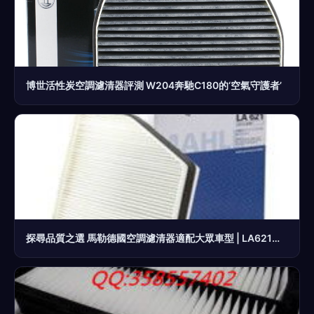
博世活性炭空調濾清器評測 W204奔馳C180的‘空氣守護者’
探尋品質之選 馬勒德國空調濾清器適配大眾車型 | LA621單效款詳解與電商購買攻略