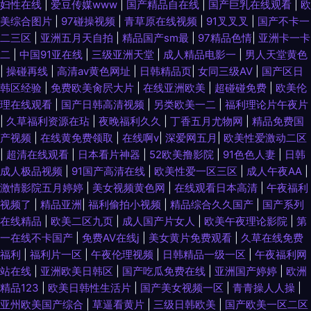
妇性在线
|
爱豆传媒www
|
国产精品自在线
|
国产巨乳在线观看
|
欧
美综合图片
|
97碰操视频
|
青草原在线视频
|
91叉叉叉
|
国产不卡一
品九九 91网站在线免费下载 五月桃花网一道本 韩精品久久 91看片婬黄大片
二三区
|
亚洲五月天自拍
|
精品国产sm最
|
97精品色情
|
亚洲卡一卡
二
|
中国91亚在线
|
三级亚洲天堂
|
成人精品电影一
|
男人天堂黄色
网址 91黑料少妇网站 人人乳人人鲁 97性视频 丝袜足交网 第一福利视频导航
|
操碰再线
|
高清av黄色网址
|
日韩精品页
|
女同三级AV
|
国产区日
韩区经验
|
免费欧美肏屄大片
|
在线亚洲欧美
|
超碰碰免费
|
欧美伦
影音先锋AV一区 精品久久婷婷网络 91福利社试看三分钟 97伊人网 97视频
理在线观看
|
国产日韩高清视频
|
另类欧美一二
|
福利理论片午夜片
|
久草福利资源在玷
|
夜晚福利久久
|
丁香五月尤物网
|
精品免费国
97伊人射欧色色 成人AV免费在线观看 极品久久 极品黑丝av 黄色网址求推荐
产视频
|
在线黄免费领取
|
在线啊v
|
深爱网五月
|
欧美性爱激动二区
|
超清在线观看
|
日本看片神器
|
52欧美撸影院
|
91色色人妻
|
日韩
韩国色片在线 国产传媒专区 激情色播导航 黄色在线免费网址 51吃瓜网乱子
成人极品视频
|
91国产高清在线
|
欧美性爱一区三区
|
成人午夜AA
|
激情影院五月婷婷
|
美女视频黄色网
|
在线观看日本高清
|
午夜福利
伦精品 91导航绯色
视频了
|
精品亚洲
|
福利偷拍小视频
|
精品综合久久国产
|
国产系列
在线精品
|
欧美二区九页
|
成人国产片女人
|
欧美午夜理论影院
|
第
一在线不卡国产
|
免费AV在线j
|
美女黄片免费观看
|
久草在线免费
福利
|
福利片一区
|
午夜伦理视频
|
日韩精品一级一区
|
午夜福利网
站在线
|
亚洲欧美日韩区
|
国产吃瓜免费在线
|
亚洲国产婷婷
|
欧洲
精品123
|
欧美日韩性生活片
|
国产美女视频一区
|
青青操人人操
|
亚州欧美国产综合
|
草逼看黄片
|
三级日韩欧美
|
国产欧美一区二区