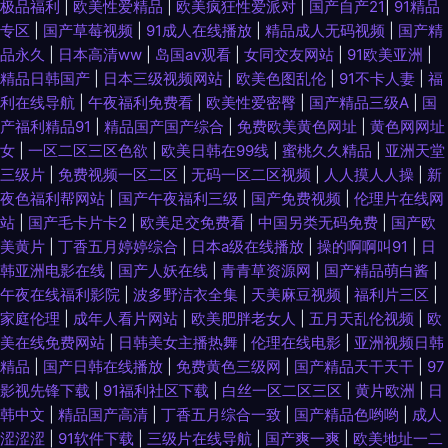
极品福利
|
欧美性爱精品
|
欧美疯狂性爱派对
|
国产自产21
|
91精品
专区
|
国产草莓视频
|
91成人在线播放
|
精品成人无码视频
|
国产精
品永久
|
日本高清ww
|
岛国av观看
|
女同交友网站
|
91欧美亚洲
|
精品日韩国产
|
日本三级视频网站
|
欧美色图乱伦
|
91不卡人妻
|
福
利在线导航
|
午夜福利免费看
|
欧美性爱密臀
|
国产精品三级A
|
国
产福利精品91
|
精品国产国产综合
|
免费欧美黄色网址
|
黄色网网址
女
|
一区二区三区色欲
|
欧美日韩在99线
|
蜜桃久久精品
|
亚洲天堂
三级片
|
免费视频一区二区
|
无码一区二区视频
|
人人摸人人操
|
新
夜色福利帮网站
|
国产午夜福利三级
|
国产免费视频
|
伦理片在线网
站
|
国产毛卡片卡2
|
欧美足交免费看
|
中国另类无码免费
|
国产欧
美黄片
|
丁香五月婷婷综合
|
日本a级在线播放
|
操的啊啊叫91
|
日
韩亚洲电影在线
|
国产人妖在线
|
青青草资源网
|
国产精品萌白酱
|
午夜在线福利影院
|
波多野洁衣全集
|
天美麻豆视频
|
福利片三区
|
家庭伦理
|
成年人看片网站
|
欧美肥胖老女人
|
五月天乱伦视频
|
欧
美在线免费网站
|
日韩美女主播热舞
|
伦理在线电影
|
亚洲视频日韩
精品
|
国产日韩在线播放
|
免费黄色三级网
|
国产精品天干天干
|
97
影视先锋下载
|
91福利社区下载
|
白丝一区二区三区
|
黄片欧洲
|
日
韩中文
|
精品国产高清
|
丁香五月综合一致
|
国产精品色哟哟
|
成人
涩涩涩
|
91软件下载
|
三级片在线导航
|
国产爽一爽
|
欧美地址一二