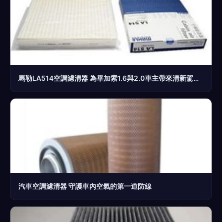
馬勒LA514空調濾清器 為畢加索1.6與2.0車主帶來清新駕乘體驗
汽車空調濾清器 守護車內空氣的第一道防線