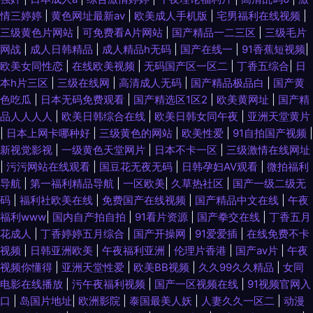
情三婷婷
|
黄色网址最新av
|
欧美成人手机版
|
宅男福利在线视频
|
三级黄色片网站
|
可免费看A片网站
|
国产精品一二三区
|
三级毛片
网战
|
成人日韩精品
|
成人精品h无码
|
国产在线一
|
91香蕉短视频
|
欧美女同性恋
|
在线欧美视频
|
无码国产区一区二
|
丁香五综合
|
日
本h片三区
|
三级在线网
|
高清成人无码
|
国产精品极品白
|
国产黄
色吃瓜
|
日本无码免费观看
|
国产精选区1区2
|
欧美黄网址
|
国产精
品人人人人
|
欧美日韩综合在线
|
欧美日韩女同午夜
|
亚洲天堂黄片
|
日本上网卡哪种好
|
三级黄色的网站
|
欧美性爱
|
91自拍国产视频
|
新视觉影视
|
一级黄色天堂网片
|
日本不卡一区
|
三级激情在线网址
|
污污网站在线观看
|
国豆花无夜无码
|
日韩孕妇AV观看
|
微拍福利
导航
|
第一福利精品导航
|
一区欧美
|
久草热社区
|
国产一级二级无
码
|
福利社欧美在线
|
免费国产在线视频
|
国产精品中文在线
|
午夜
福利www
|
国内自产拍自拍
|
91看片资源
|
国产拳交在线
|
丁香五月
花成人
|
丁香婷婷五月综合
|
国产开操网
|
91爱爱插
|
在线免费不卡
视频
|
日韩亚洲欧美
|
午夜福利亚洲
|
伦理片香港
|
国产aⅴ片
|
午夜
视频你懂得
|
亚洲天堂性爱
|
欧美BB视频
|
久久99久久精品
|
女同
电影在线播放
|
污午夜福利视频
|
国产一区视频在线
|
91视频官网入
口
|
岛国片地址
|
欧洲影院
|
泰国最美人妖
|
人妻久久一区二
|
动漫