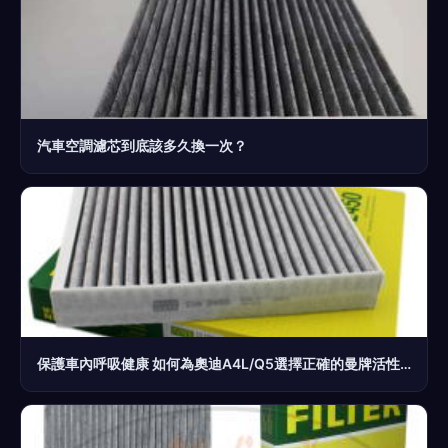
汽車空調濾芯到底該多久換一次？
保護車內呼吸健康 如何為奧迪A4L/Q5選擇正確的曼牌活性碳空調濾芯